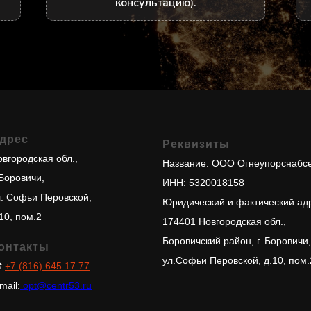
консультацию).
дрес
Реквизиты
вгородская обл.,
Название: ООО Огнеупорснабс
 Боровичи,
ИНН: 5320018158
л. Софьи Перовской,
Юридический и фактический ад
10, пом.2
174401 Новгородская обл.,
Боровичский район, г. Боровичи,
онтакты
ул.Софьи Перовской, д.10, пом.
☎
+7 (816) 645 17 77
mail:
opt@centr53.ru