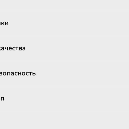
ики
ачества
зопасность
ия