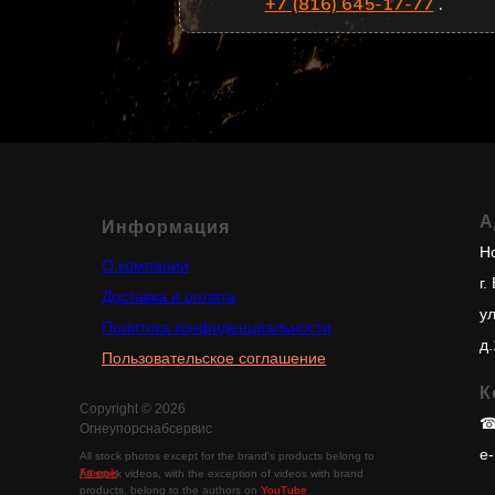
+7 (816) 645-17-77
.
А
Информация
Но
О компании
г.
Доставка и оплата
у
Политика конфиденциальности
д.
Пользовательское соглашение
К
Copyright © 2026
Огнеупорснабсервис
e-
All stock photos except for the brand's products belong to
Freepik
All stock videos, with the exception of videos with brand
products, belong to the authors on
YouTube