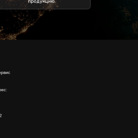
продукцию.
ервис
рес:
2