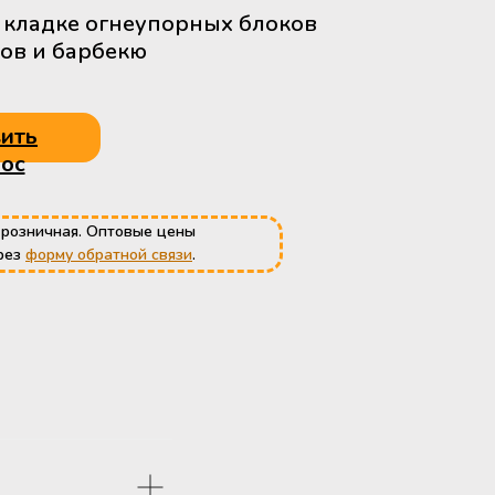
 кладке огнеупорных блоков
нов и барбекю
ить
ос
 розничная. Оптовые цены
рез
форму обратной связи
.