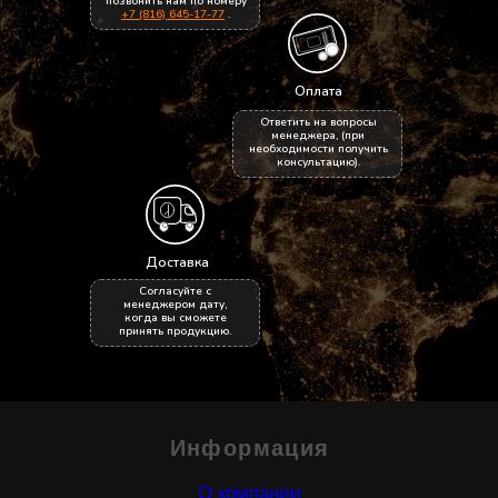
позвонить нам по номеру
Пользовательское соглашение
+7 (816) 645-17-77
.
Адрес
Контакты
Новгородская обл.,
☎
+7 (816) 645 17 77
Оплата
г. Боровичи,
e-mail:
opt@centr53.ru
Ответить на вопросы
менеджера, (при
ул. Софьи Перовской,
необходимости получить
консультацию).
д.10, пом.2
Реквизиты
Название: ООО Огнеупорснабсервис
Доставка
ИНН: 5320018158
Согласуйте с
Юридический и фактический адрес:
менеджером дату,
когда вы сможете
174401 Новгородская обл.,
принять продукцию.
Боровичский район, г. Боровичи,
ул.Софьи Перовской, д.10, пом.2