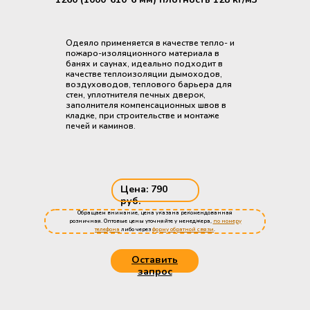
Одеяло применяется в качестве тепло- и
пожаро-изоляционного материала в
банях и саунах, идеально подходит в
качестве теплоизоляции дымоходов,
воздуховодов, теплового барьера для
стен, уплотнителя печных дверок,
заполнителя компенсационных швов в
кладке, при строительстве и монтаже
печей и каминов.
Цена: 790
руб.
Обращаем внимание, цена указана рекомендованная
розничная. Оптовые цены уточняйте у менеджера,
по номеру
телефона
либо через
форму обратной связи
.
Оставить
запрос