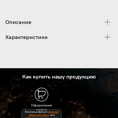
Описание
Характеристики
Как купить нашу продукцию
Информация
О компании
Оформление
Доставка и оплата
заказа
Воспользоваться
формой
Политика конфиденциальности
обратной связи
или