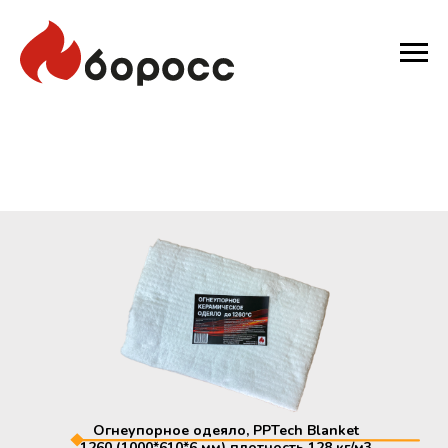
Огнеупорное одеяло, PPTech Blanket
1260 (1000*610*6 мм) плотность 128 кг/м3