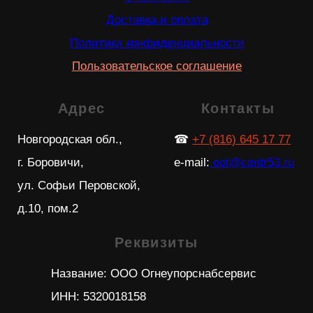
Copyright © 2026 Огнеупорснабсервис
All stock photos except for the brand's products
belong to
Freepik
All stock videos, with the exception of videos
with brand products, belong to the authors on
YouTube