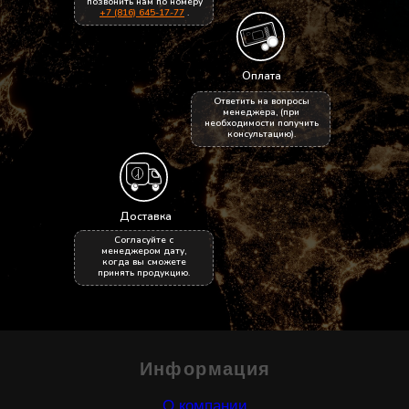
позвонить нам по номеру
Пользовательское соглашение
+7 (816) 645-17-77
.
Адрес
Контакты
Новгородская обл.,
☎
+7 (816) 645 17 77
Оплата
г. Боровичи,
e-mail:
opt@centr53.ru
Ответить на вопросы
менеджера, (при
ул. Софьи Перовской,
необходимости получить
консультацию).
д.10, пом.2
Реквизиты
Название: ООО Огнеупорснабсервис
Доставка
ИНН: 5320018158
Согласуйте с
Юридический и фактический адрес:
менеджером дату,
когда вы сможете
174401 Новгородская обл.,
принять продукцию.
Боровичский район, г. Боровичи,
ул.Софьи Перовской, д.10, пом.2