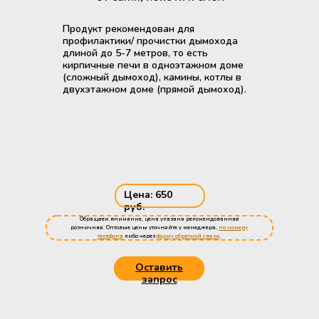
Продукт рекомендован для
профилактики/ прочистки дымохода
длиной до 5-7 метров, то есть
кирпичные печи в одноэтажном доме
(сложный дымоход), камины, котлы в
двухэтажном доме (прямой дымоход).
Цена: 650
руб.
Обращаем внимание, цена указана рекомендованная
розничная. Оптовые цены уточняйте у менеджера,
по номеру
телефона
либо через
форму обратной связи
.
Оставить
запрос