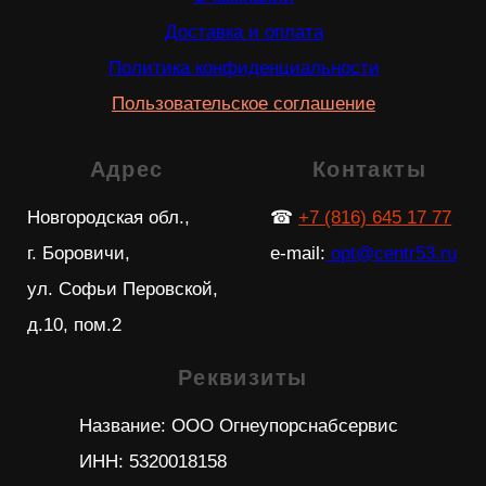
Copyright © 2026 Огнеупорснабсервис
All stock photos except for the brand's products
belong to
Freepik
All stock videos, with the exception of videos
with brand products, belong to the authors on
YouTube