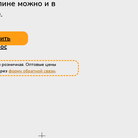
лине можно и в
.
ить
ос
 розничная. Оптовые цены
ерез
форму обратной связи
.