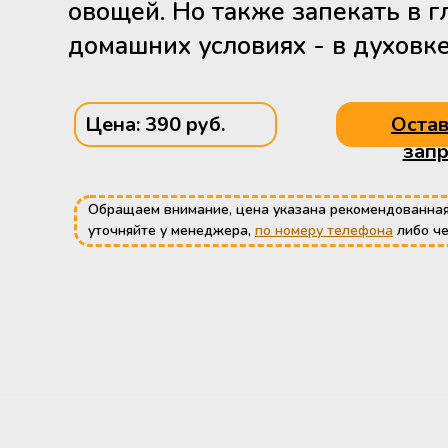
овощей. Но также запекать в г
домашних условиях - в духовке
Цена: 390 руб.
Остав
запр
Обращаем внимание, цена указана рекомендованная
уточняйте у менеджера,
по номеру телефона
либо ч