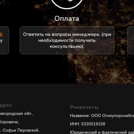
Оплата
й
Ответить на вопросы менеджера, (при
ру
необходимости получить
консультацию).
дрес
Реквизиты
вгородская обл.,
Название: ООО Огнеупорснабс
 Боровичи,
ИНН: 5320018158
л. Софьи Перовской,
Юридический и фактический ад