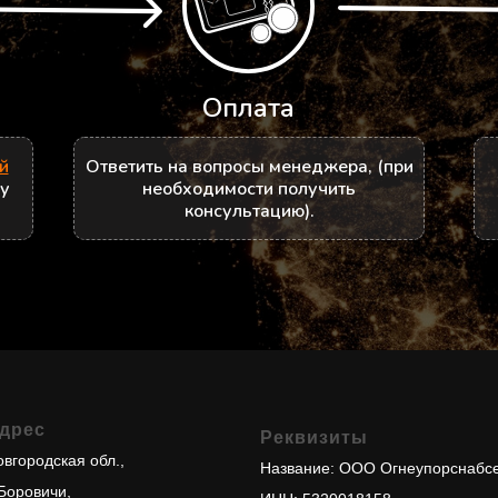
Оплата
й
Ответить на вопросы менеджера, (при
ру
необходимости получить
консультацию).
дрес
Реквизиты
вгородская обл.,
Название: ООО Огнеупорснабс
 Боровичи,