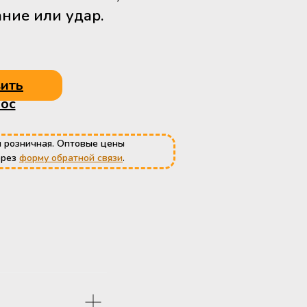
ание или удар.
ить
ос
 розничная. Оптовые цены
ерез
форму обратной связи
.