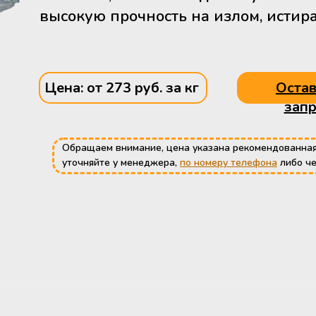
высокую прочность на излом, истир
Цена: от 273 руб. за кг
Остав
запр
Обращаем внимание, цена указана рекомендованная
уточняйте у менеджера,
по номеру телефона
либо ч